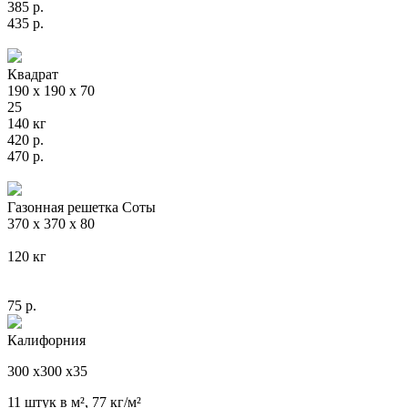
385
р.
435
р.
Квадрат
190 х 190 х 70
25
140 кг
420
р.
470
р.
Газонная решетка Соты
370 х 370 х 80
120 кг
75
р.
Калифорния
300 х300 х35
11 штук в м², 77 кг/м²