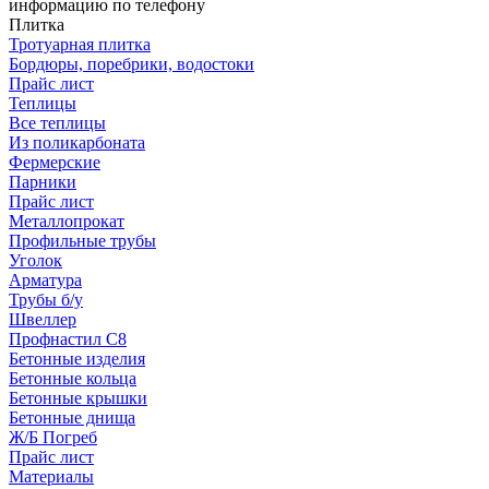
информацию по телефону
Плитка
Тротуарная плитка
Бордюры, поребрики, водостоки
Прайс лист
Теплицы
Все теплицы
Из поликарбоната
Фермерские
Парники
Прайс лист
Металлопрокат
Профильные трубы
Уголок
Арматура
Трубы б/у
Швеллер
Профнастил С8
Бетонные изделия
Бетонные кольца
Бетонные крышки
Бетонные днища
Ж/Б Погреб
Прайс лист
Материалы